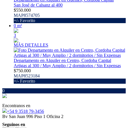
San José de Calsanz al 400
$550.000
MAP8574705
+/- Favorito
0 m²
3
MÁS DETALLES
Departamento en Alquiler en Centro, Cordoba Capital
Artigas al 300 / Muy Amplio / 2 dormitorios / Sin Expensas
$750.000
MAP8523184
+/- Favorito
0
Encontranos en
‪+54 9 3518 79‑3456‬
Bv San Juan 996 Piso 1 Oficina 2
Seguinos en