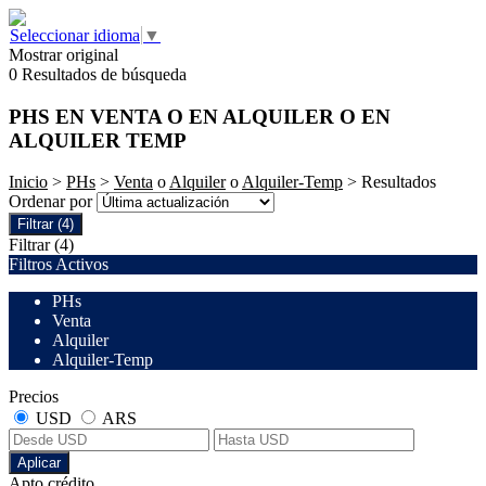
Seleccionar idioma
▼
Mostrar original
0 Resultados de búsqueda
PHS EN VENTA O EN ALQUILER O EN
ALQUILER TEMP
Inicio
>
PHs
>
Venta
o
Alquiler
o
Alquiler-Temp
> Resultados
Ordenar por
Filtrar
(4)
Filtrar
(4)
Filtros Activos
PHs
Venta
Alquiler
Alquiler-Temp
Precios
USD
ARS
Aplicar
Apto crédito