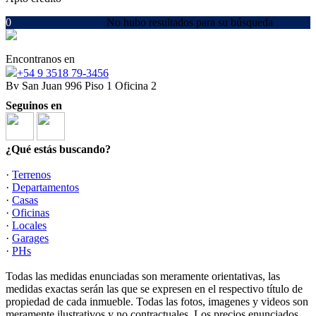
0
No hubo resultados para su búsqueda
Encontranos en
‪+54 9 3518 79‑3456‬
Bv San Juan 996 Piso 1 Oficina 2
Seguinos en
¿Qué estás buscando?
·
Terrenos
·
Departamentos
·
Casas
·
Oficinas
·
Locales
·
Garages
·
PHs
Todas las medidas enunciadas son meramente orientativas, las
medidas exactas serán las que se expresen en el respectivo título de
propiedad de cada inmueble. Todas las fotos, imagenes y videos son
meramente ilustrativos y no contractuales. Los precios enunciados